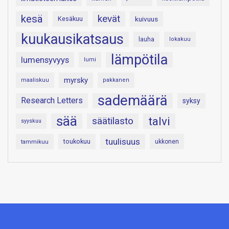
kesä
kevät
Kesäkuu
kuivuus
kuukausikatsaus
lauha
lokakuu
lämpötila
lumensyvyys
lumi
myrsky
maaliskuu
pakkanen
sademäärä
Research Letters
syksy
sää
talvi
säätilasto
syyskuu
tuulisuus
toukokuu
tammikuu
ukkonen