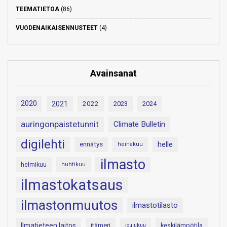
TEEMATIETOA
(86)
VUODENAIKAISENNUSTEET
(4)
Avainsanat
2020
2021
2022
2023
2024
auringonpaistetunnit
Climate Bulletin
digilehti
helle
ennätys
heinäkuu
ilmasto
helmikuu
huhtikuu
ilmastokatsaus
ilmastonmuutos
ilmastotilasto
Ilmatieteen laitos
itämeri
keskilämpötila
joulukuu