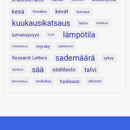
kesä
kevät
Kesäkuu
kuivuus
kuukausikatsaus
lauha
lokakuu
lämpötila
lumensyvyys
lumi
myrsky
maaliskuu
pakkanen
sademäärä
Research Letters
syksy
sää
talvi
säätilasto
syyskuu
tuulisuus
toukokuu
tammikuu
ukkonen