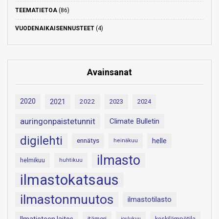
TEEMATIETOA
(86)
VUODENAIKAISENNUSTEET
(4)
Avainsanat
2020
2021
2022
2023
2024
auringonpaistetunnit
Climate Bulletin
digilehti
helle
ennätys
heinäkuu
ilmasto
helmikuu
huhtikuu
ilmastokatsaus
ilmastonmuutos
ilmastotilasto
Ilmatieteen laitos
itämeri
keskilämpötila
joulukuu