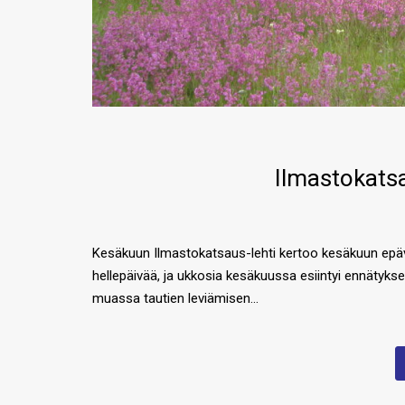
Ilmastokatsa
Kesäkuun Ilmastokatsaus-lehti kertoo kesäkuun epävak
hellepäivää, ja ukkosia kesäkuussa esiintyi ennätyk
muassa tautien leviämisen…