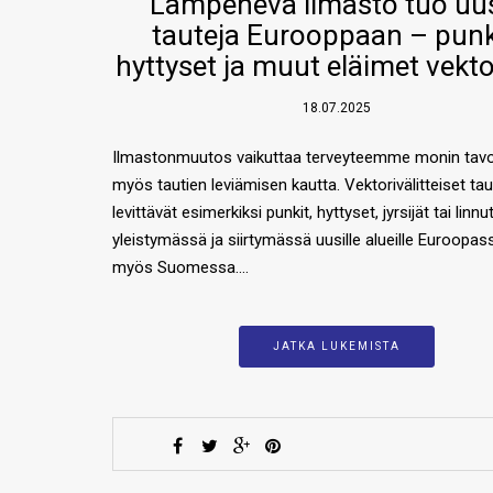
Lämpenevä ilmasto tuo uu
tauteja Eurooppaan – punk
hyttyset ja muut eläimet vekt
18.07.2025
Ilmastonmuutos vaikuttaa terveyteemme monin tavo
myös tautien leviämisen kautta. Vektorivälitteiset taud
levittävät esimerkiksi punkit, hyttyset, jyrsijät tai linnu
yleistymässä ja siirtymässä uusille alueille Euroopas
myös Suomessa….
JATKA LUKEMISTA