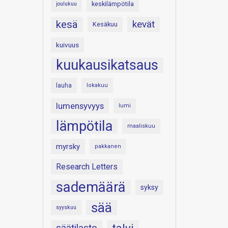
keskilämpötila
joulukuu
kesä
kevät
Kesäkuu
kuivuus
kuukausikatsaus
lauha
lokakuu
lumensyvyys
lumi
lämpötila
maaliskuu
myrsky
pakkanen
Research Letters
sademäärä
syksy
sää
syyskuu
säätilasto