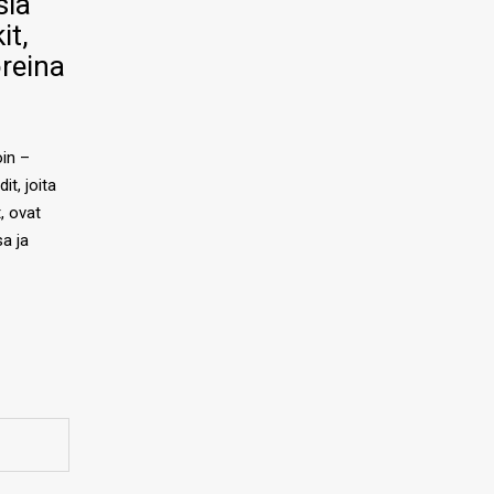
sia
it,
oreina
in –
it, joita
t, ovat
sa ja