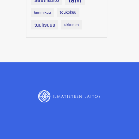
talvi
toukokuu
tammikuu
tuulisuus
ukkonen