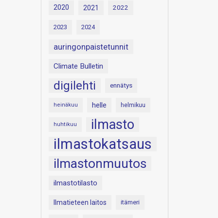
2020
2021
2022
2023
2024
auringonpaistetunnit
Climate Bulletin
digilehti
ennätys
helle
heinäkuu
helmikuu
ilmasto
huhtikuu
ilmastokatsaus
ilmastonmuutos
ilmastotilasto
Ilmatieteen laitos
itämeri