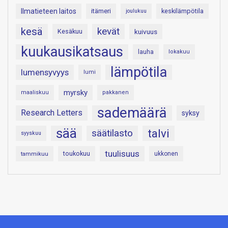
Ilmatieteen laitos
itämeri
keskilämpötila
joulukuu
kesä
kevät
Kesäkuu
kuivuus
kuukausikatsaus
lauha
lokakuu
lämpötila
lumensyvyys
lumi
myrsky
maaliskuu
pakkanen
sademäärä
Research Letters
syksy
sää
talvi
säätilasto
syyskuu
tuulisuus
toukokuu
tammikuu
ukkonen