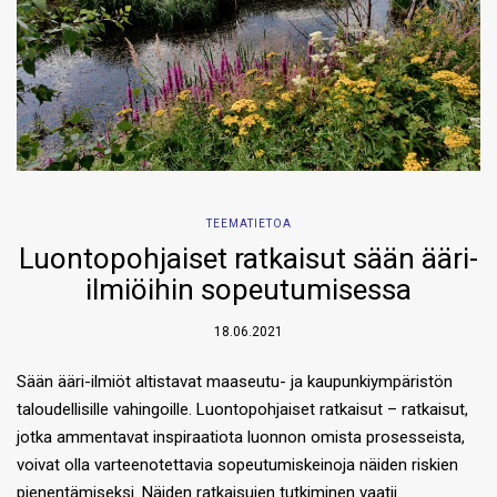
TEEMATIETOA
Luontopohjaiset ratkaisut sään ääri-
ilmiöihin sopeutumisessa
18.06.2021
Sään ääri-ilmiöt altistavat maaseutu- ja kaupunkiympäristön
taloudellisille vahingoille. Luontopohjaiset ratkaisut – ratkaisut,
jotka ammentavat inspiraatiota luonnon omista prosesseista,
voivat olla varteenotettavia sopeutumiskeinoja näiden riskien
pienentämiseksi. Näiden ratkaisujen tutkiminen vaatii