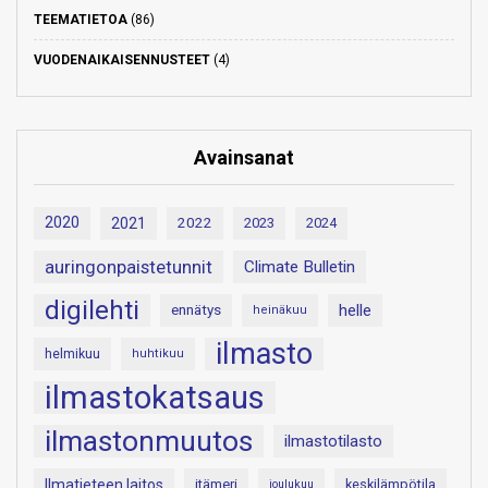
TEEMATIETOA
(86)
VUODENAIKAISENNUSTEET
(4)
Avainsanat
2020
2021
2022
2023
2024
auringonpaistetunnit
Climate Bulletin
digilehti
helle
ennätys
heinäkuu
ilmasto
helmikuu
huhtikuu
ilmastokatsaus
ilmastonmuutos
ilmastotilasto
Ilmatieteen laitos
itämeri
keskilämpötila
joulukuu