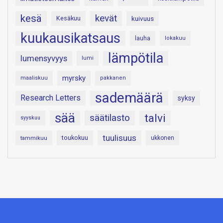
kesä
kevät
Kesäkuu
kuivuus
kuukausikatsaus
lauha
lokakuu
lämpötila
lumensyvyys
lumi
myrsky
maaliskuu
pakkanen
sademäärä
Research Letters
syksy
sää
talvi
säätilasto
syyskuu
tuulisuus
toukokuu
tammikuu
ukkonen