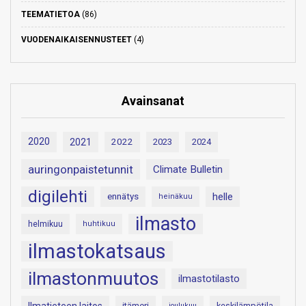
TEEMATIETOA
(86)
VUODENAIKAISENNUSTEET
(4)
Avainsanat
2020
2021
2022
2023
2024
auringonpaistetunnit
Climate Bulletin
digilehti
helle
ennätys
heinäkuu
ilmasto
helmikuu
huhtikuu
ilmastokatsaus
ilmastonmuutos
ilmastotilasto
itämeri
keskilämpötila
joulukuu