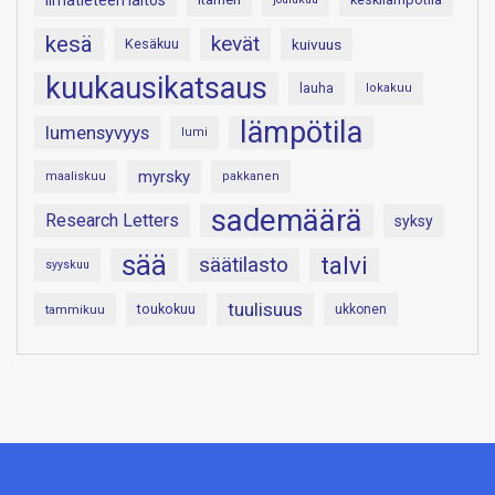
Ilmatieteen laitos
kesä
kevät
Kesäkuu
kuivuus
kuukausikatsaus
lauha
lokakuu
lämpötila
lumensyvyys
lumi
myrsky
maaliskuu
pakkanen
sademäärä
Research Letters
syksy
sää
talvi
säätilasto
syyskuu
tuulisuus
toukokuu
tammikuu
ukkonen