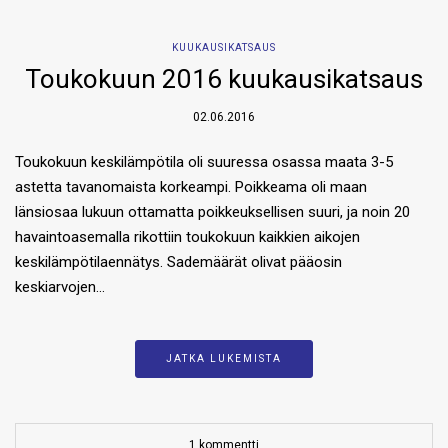
KUUKAUSIKATSAUS
Toukokuun 2016 kuukausikatsaus
02.06.2016
Toukokuun keskilämpötila oli suuressa osassa maata 3-5
astetta tavanomaista korkeampi. Poikkeama oli maan
länsiosaa lukuun ottamatta poikkeuksellisen suuri, ja noin 20
havaintoasemalla rikottiin toukokuun kaikkien aikojen
keskilämpötilaennätys. Sademäärät olivat pääosin
keskiarvojen…
JATKA LUKEMISTA
1 kommentti