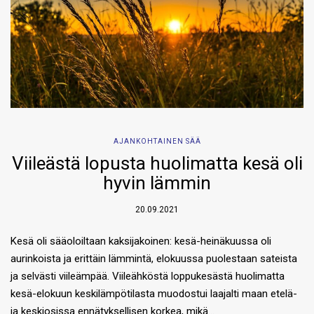
AJANKOHTAINEN SÄÄ
Viileästä lopusta huolimatta kesä oli
hyvin lämmin
20.09.2021
Kesä oli sääoloiltaan kaksijakoinen: kesä-heinäkuussa oli
aurinkoista ja erittäin lämmintä, elokuussa puolestaan sateista
ja selvästi viileämpää. Viileähköstä loppukesästä huolimatta
kesä-elokuun keskilämpötilasta muodostui laajalti maan etelä-
ja keskiosissa ennätyksellisen korkea, mikä…