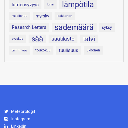
lämpötila
lumensyvyys
lumi
myrsky
maaliskuu
pakkanen
sademäärä
Research Letters
syksy
sää
talvi
säätilasto
syyskuu
tuulisuus
toukokuu
tammikuu
ukkonen
Meteorologit
Instagram
Linkedin