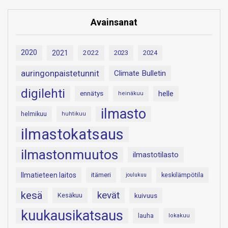
Avainsanat
2020
2021
2022
2023
2024
auringonpaistetunnit
Climate Bulletin
digilehti
helle
ennätys
heinäkuu
ilmasto
helmikuu
huhtikuu
ilmastokatsaus
ilmastonmuutos
ilmastotilasto
Ilmatieteen laitos
itämeri
keskilämpötila
joulukuu
kesä
kevät
Kesäkuu
kuivuus
kuukausikatsaus
lauha
lokakuu