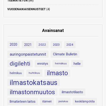
TEEMATIETOA
(86)
VUODENAIKAISENNUSTEET
(4)
Avainsanat
2020
2021
2022
2023
2024
auringonpaistetunnit
Climate Bulletin
digilehti
helle
ennätys
heinäkuu
ilmasto
helmikuu
huhtikuu
ilmastokatsaus
ilmastonmuutos
ilmastotilasto
Ilmatieteen laitos
itämeri
keskilämpötila
joulukuu