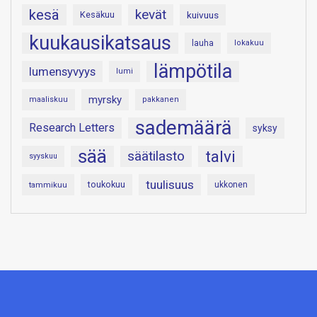
kesä
kevät
Kesäkuu
kuivuus
kuukausikatsaus
lauha
lokakuu
lämpötila
lumensyvyys
lumi
myrsky
maaliskuu
pakkanen
sademäärä
Research Letters
syksy
sää
talvi
säätilasto
syyskuu
tuulisuus
toukokuu
tammikuu
ukkonen