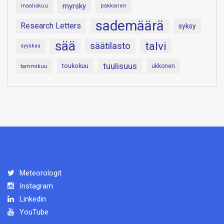
myrsky
maaliskuu
pakkanen
sademäärä
Research Letters
syksy
sää
talvi
säätilasto
syyskuu
tuulisuus
toukokuu
tammikuu
ukkonen
Meteorologit
Instagram
Linkedin
YouTube