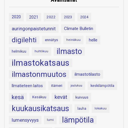
2020
2021
2022
2023
2024
auringonpaistetunnit
Climate Bulletin
digilehti
helle
ennätys
heinäkuu
ilmasto
helmikuu
huhtikuu
ilmastokatsaus
ilmastonmuutos
ilmastotilasto
Ilmatieteen laitos
itämeri
keskilämpötila
joulukuu
kesä
kevät
Kesäkuu
kuivuus
kuukausikatsaus
lauha
lokakuu
lämpötila
lumensyvyys
lumi