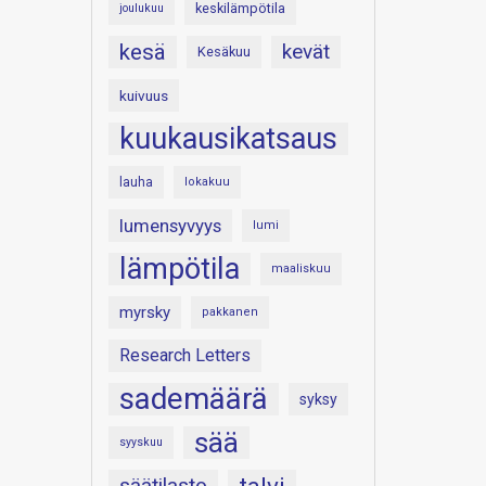
keskilämpötila
joulukuu
kesä
kevät
Kesäkuu
kuivuus
kuukausikatsaus
lauha
lokakuu
lumensyvyys
lumi
lämpötila
maaliskuu
myrsky
pakkanen
Research Letters
sademäärä
syksy
sää
syyskuu
säätilasto