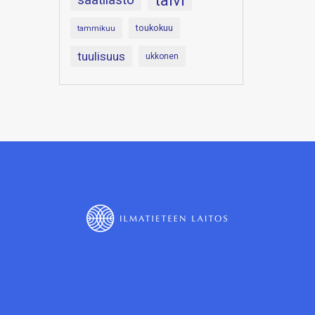
talvi
toukokuu
tammikuu
tuulisuus
ukkonen