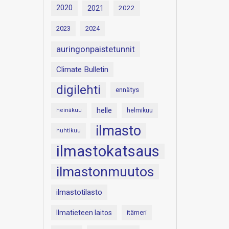
2020
2021
2022
2023
2024
auringonpaistetunnit
Climate Bulletin
digilehti
ennätys
helle
heinäkuu
helmikuu
ilmasto
huhtikuu
ilmastokatsaus
ilmastonmuutos
ilmastotilasto
Ilmatieteen laitos
itämeri