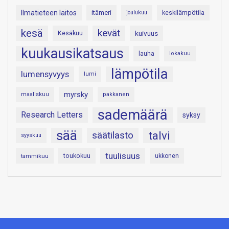
Ilmatieteen laitos
itämeri
keskilämpötila
joulukuu
kesä
kevät
Kesäkuu
kuivuus
kuukausikatsaus
lauha
lokakuu
lämpötila
lumensyvyys
lumi
myrsky
maaliskuu
pakkanen
sademäärä
Research Letters
syksy
sää
talvi
säätilasto
syyskuu
tuulisuus
toukokuu
tammikuu
ukkonen