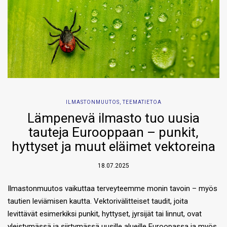
ILMASTONMUUTOS
,
TEEMATIETOA
Lämpenevä ilmasto tuo uusia
tauteja Eurooppaan – punkit,
hyttyset ja muut eläimet vektoreina
18.07.2025
Ilmastonmuutos vaikuttaa terveyteemme monin tavoin – myös
tautien leviämisen kautta. Vektorivälitteiset taudit, joita
levittävät esimerkiksi punkit, hyttyset, jyrsijät tai linnut, ovat
yleistymässä ja siirtymässä uusille alueille Euroopassa ja myös