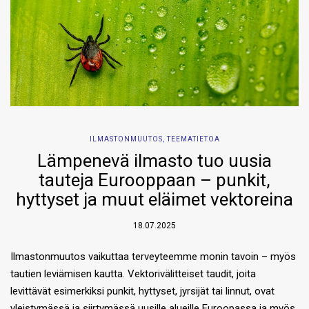
ILMASTONMUUTOS
,
TEEMATIETOA
Lämpenevä ilmasto tuo uusia
tauteja Eurooppaan – punkit,
hyttyset ja muut eläimet vektoreina
18.07.2025
Ilmastonmuutos vaikuttaa terveyteemme monin tavoin – myös
tautien leviämisen kautta. Vektorivälitteiset taudit, joita
levittävät esimerkiksi punkit, hyttyset, jyrsijät tai linnut, ovat
yleistymässä ja siirtymässä uusille alueille Euroopassa ja myös