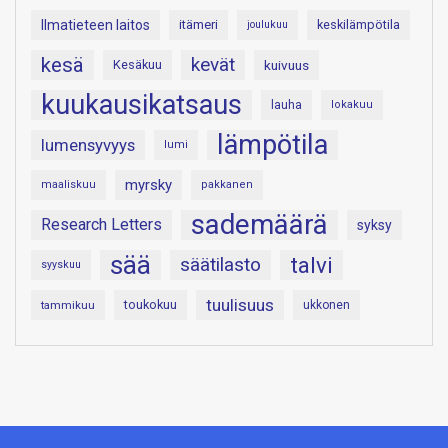
Ilmatieteen laitos
itämeri
keskilämpötila
joulukuu
kesä
kevät
Kesäkuu
kuivuus
kuukausikatsaus
lauha
lokakuu
lämpötila
lumensyvyys
lumi
myrsky
maaliskuu
pakkanen
sademäärä
Research Letters
syksy
sää
talvi
säätilasto
syyskuu
tuulisuus
toukokuu
tammikuu
ukkonen