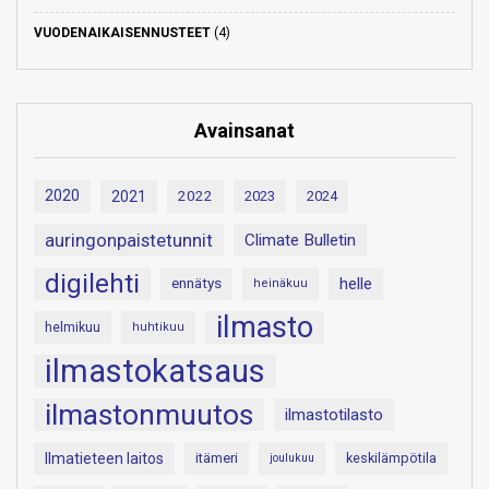
VUODENAIKAISENNUSTEET
(4)
Avainsanat
2020
2021
2022
2023
2024
auringonpaistetunnit
Climate Bulletin
digilehti
helle
ennätys
heinäkuu
ilmasto
helmikuu
huhtikuu
ilmastokatsaus
ilmastonmuutos
ilmastotilasto
Ilmatieteen laitos
itämeri
keskilämpötila
joulukuu