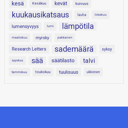
kesä
kevät
Kesäkuu
kuivuus
kuukausikatsaus
lauha
lokakuu
lämpötila
lumensyvyys
lumi
myrsky
maaliskuu
pakkanen
sademäärä
Research Letters
syksy
sää
talvi
säätilasto
syyskuu
tuulisuus
toukokuu
tammikuu
ukkonen