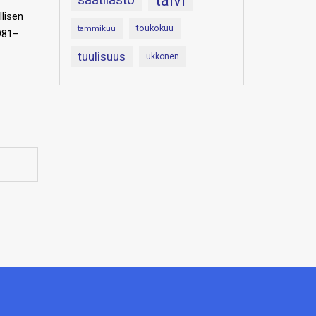
talvi
lisen
toukokuu
tammikuu
1981–
tuulisuus
ukkonen