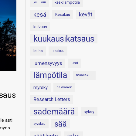
keskilämpötila
joulukuu
kesä
kevät
Kesäkuu
kuivuus
kuukausikatsaus
lauha
lokakuu
lumensyvyys
lumi
lämpötila
maaliskuu
myrsky
pakkanen
saus
Research Letters
sademäärä
syksy
le asti
sää
syyskuu
n myös
säätilasto