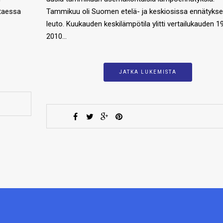
ltaessa
Tammikuu oli Suomen etelä- ja keskiosissa ennätyksel
leuto. Kuukauden keskilämpötila ylitti vertailukauden 
2010…
JATKA LUKEMISTA