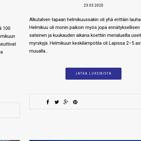
23.03.2020
Alkutalven tapaan helmikuussakin oli yhä erittäin lauha
Helmikuu oli monin paikoin myös jopa ennätyksellisen
li 100
sateinen ja kuukauden aikana koettiin merialueilla usei
elmikuun
myrskyjä. Helmikuun keskilämpötila oli Lapissa 2–5 ast
euttivat
muualla…
ja
JATKA LUKEMISTA