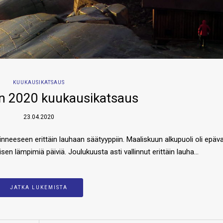
KUUKAUSIKATSAUS
n 2020 kuukausikatsaus
23.04.2020
nneeseen erittäin lauhaan säätyyppiin. Maaliskuun alkupuoli oli epäv
isen lämpimiä päiviä. Joulukuusta asti vallinnut erittäin lauha…
JATKA LUKEMISTA