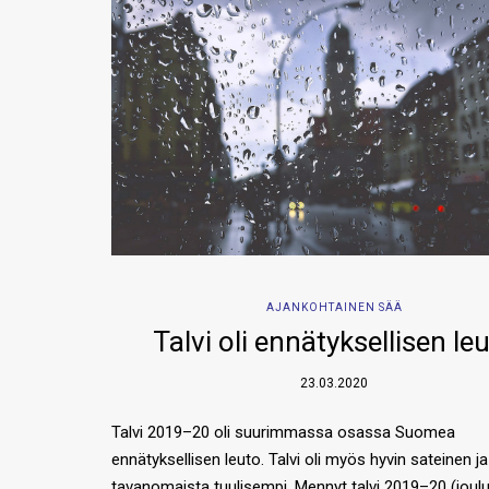
AJANKOHTAINEN SÄÄ
Talvi oli ennätyksellisen le
23.03.2020
Talvi 2019–20 oli suurimmassa osassa Suomea
ennätyksellisen leuto. Talvi oli myös hyvin sateinen ja
tavanomaista tuulisempi. Mennyt talvi 2019–20 (joul