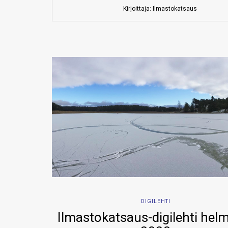
Kirjoittaja: Ilmastokatsaus
DIGILEHTI
Ilmastokatsaus-digilehti hel