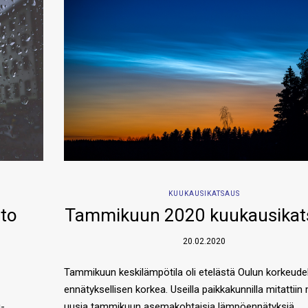
KUUKAUSIKATSAUS
uto
Tammikuun 2020 kuukausikat
20.02.2020
Tammikuun keskilämpötila oli etelästä Oulun korkeudel
ennätyksellisen korkea. Useilla paikkakunnilla mitattii
u-
uusia tammikuun asemakohtaisia lämpöennätyksiä.