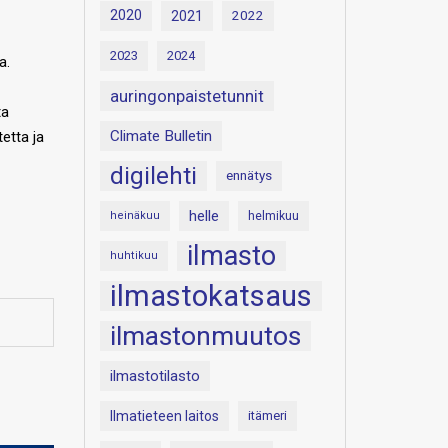
2020
2021
2022
2023
2024
a.
auringonpaistetunnit
ta
Climate Bulletin
etta ja
digilehti
ennätys
helle
heinäkuu
helmikuu
ilmasto
huhtikuu
ilmastokatsaus
ilmastonmuutos
ilmastotilasto
Ilmatieteen laitos
itämeri