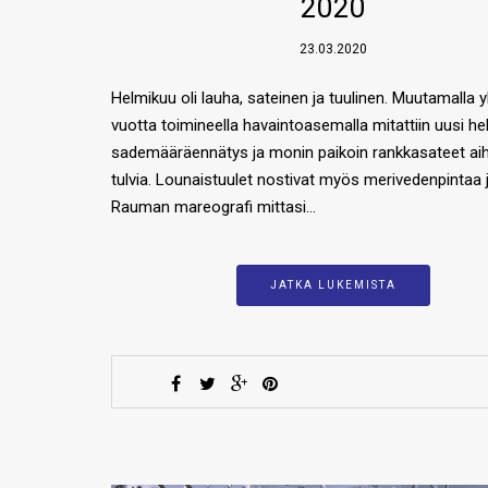
2020
23.03.2020
Helmikuu oli lauha, sateinen ja tuulinen. Muutamalla y
vuotta toimineella havaintoasemalla mitattiin uusi h
sademääräennätys ja monin paikoin rankkasateet aih
tulvia. Lounaistuulet nostivat myös merivedenpintaa 
Rauman mareografi mittasi…
JATKA LUKEMISTA