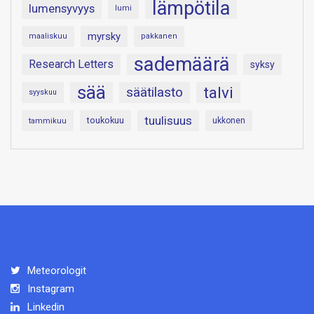
lämpötila
lumensyvyys
lumi
myrsky
maaliskuu
pakkanen
sademäärä
Research Letters
syksy
sää
talvi
säätilasto
syyskuu
tuulisuus
toukokuu
tammikuu
ukkonen
Meteorologit
Instagram
Linkedin