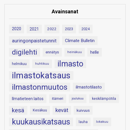
Avainsanat
2020
2021
2022
2023
2024
auringonpaistetunnit
Climate Bulletin
digilehti
helle
ennätys
heinäkuu
ilmasto
helmikuu
huhtikuu
ilmastokatsaus
ilmastonmuutos
ilmastotilasto
Ilmatieteen laitos
itämeri
keskilämpötila
joulukuu
kesä
kevät
Kesäkuu
kuivuus
kuukausikatsaus
lauha
lokakuu