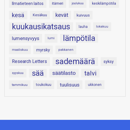
Ilmatieteen laitos
itämeri
keskilämpötila
joulukuu
kesä
kevät
Kesäkuu
kuivuus
kuukausikatsaus
lauha
lokakuu
lämpötila
lumensyvyys
lumi
myrsky
maaliskuu
pakkanen
sademäärä
Research Letters
syksy
sää
talvi
säätilasto
syyskuu
tuulisuus
toukokuu
tammikuu
ukkonen