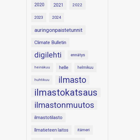
2020
2021
2022
2023
2024
auringonpaistetunnit
Climate Bulletin
digilehti
ennätys
helle
heinäkuu
helmikuu
ilmasto
huhtikuu
ilmastokatsaus
ilmastonmuutos
ilmastotilasto
Ilmatieteen laitos
itämeri