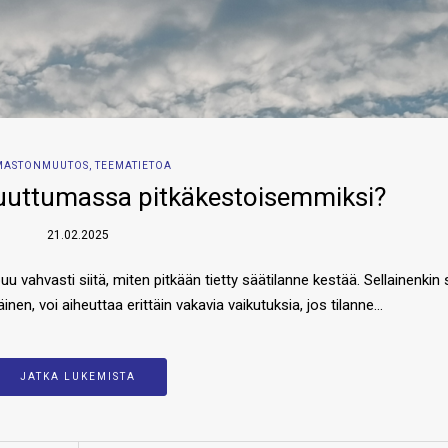
MASTONMUUTOS
,
TEEMATIETOA
uuttumassa pitkäkestoisemmiksi?
21.02.2025
 vahvasti siitä, miten pitkään tietty säätilanne kestää. Sellainenkin 
inen, voi aiheuttaa erittäin vakavia vaikutuksia, jos tilanne…
JATKA LUKEMISTA