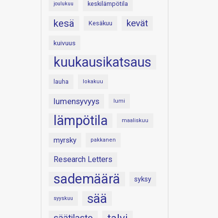
keskilämpötila
joulukuu
kesä
kevät
Kesäkuu
kuivuus
kuukausikatsaus
lauha
lokakuu
lumensyvyys
lumi
lämpötila
maaliskuu
myrsky
pakkanen
Research Letters
sademäärä
syksy
sää
syyskuu
säätilasto