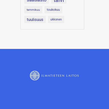
talvi
toukokuu
tammikuu
tuulisuus
ukkonen