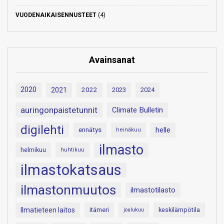
VUODENAIKAISENNUSTEET
(4)
Avainsanat
2020
2021
2022
2023
2024
auringonpaistetunnit
Climate Bulletin
digilehti
helle
ennätys
heinäkuu
ilmasto
helmikuu
huhtikuu
ilmastokatsaus
ilmastonmuutos
ilmastotilasto
Ilmatieteen laitos
itämeri
keskilämpötila
joulukuu