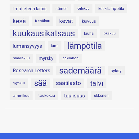
Ilmatieteen laitos
itämeri
keskilämpötila
joulukuu
kesä
kevät
Kesäkuu
kuivuus
kuukausikatsaus
lauha
lokakuu
lämpötila
lumensyvyys
lumi
myrsky
maaliskuu
pakkanen
sademäärä
Research Letters
syksy
sää
talvi
säätilasto
syyskuu
tuulisuus
toukokuu
tammikuu
ukkonen