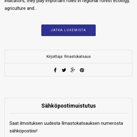
indicators, they play important roles in regional forest ecology,
agriculture and…
JATKA LUKEMISTA
Kirjoittaja: Ilmastokatsaus
Sähköpostimuistutus
Saat ilmoituksen uudesta Ilmastokatsauksen numerosta
sähköpostiisi!