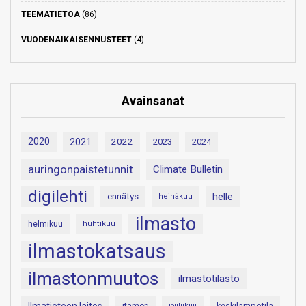
TEEMATIETOA
(86)
VUODENAIKAISENNUSTEET
(4)
Avainsanat
2020
2021
2022
2023
2024
auringonpaistetunnit
Climate Bulletin
digilehti
helle
ennätys
heinäkuu
ilmasto
helmikuu
huhtikuu
ilmastokatsaus
ilmastonmuutos
ilmastotilasto
itämeri
keskilämpötila
joulukuu