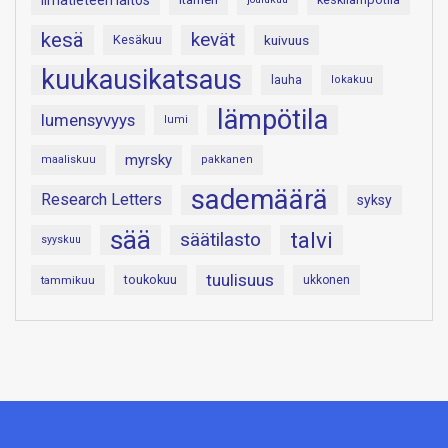
Ilmatieteen laitos
kesä
kevät
Kesäkuu
kuivuus
kuukausikatsaus
lauha
lokakuu
lämpötila
lumensyvyys
lumi
myrsky
maaliskuu
pakkanen
sademäärä
Research Letters
syksy
sää
talvi
säätilasto
syyskuu
tuulisuus
toukokuu
tammikuu
ukkonen