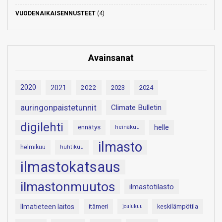
VUODENAIKAISENNUSTEET
(4)
Avainsanat
2020
2021
2022
2023
2024
auringonpaistetunnit
Climate Bulletin
digilehti
helle
ennätys
heinäkuu
ilmasto
helmikuu
huhtikuu
ilmastokatsaus
ilmastonmuutos
ilmastotilasto
Ilmatieteen laitos
itämeri
keskilämpötila
joulukuu