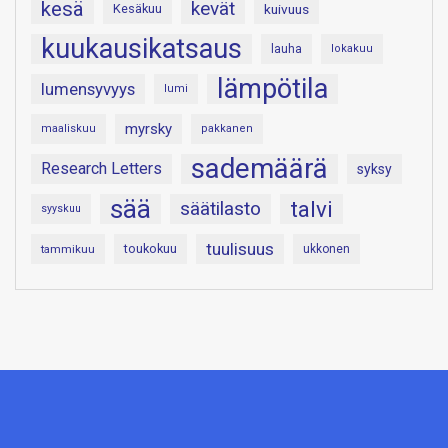
kesä
kevät
Kesäkuu
kuivuus
kuukausikatsaus
lauha
lokakuu
lämpötila
lumensyvyys
lumi
myrsky
maaliskuu
pakkanen
sademäärä
Research Letters
syksy
sää
talvi
säätilasto
syyskuu
tuulisuus
toukokuu
tammikuu
ukkonen