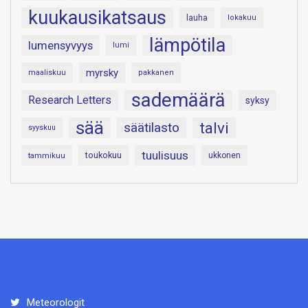
kuukausikatsaus
lauha
lokakuu
lämpötila
lumensyvyys
lumi
myrsky
maaliskuu
pakkanen
sademäärä
Research Letters
syksy
sää
talvi
säätilasto
syyskuu
tuulisuus
toukokuu
tammikuu
ukkonen
Meteorologit