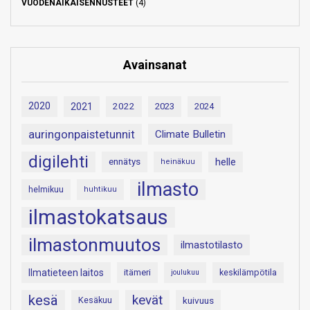
VUODENAIKAISENNUSTEET
(4)
Avainsanat
2020
2021
2022
2023
2024
auringonpaistetunnit
Climate Bulletin
digilehti
helle
ennätys
heinäkuu
ilmasto
helmikuu
huhtikuu
ilmastokatsaus
ilmastonmuutos
ilmastotilasto
Ilmatieteen laitos
itämeri
keskilämpötila
joulukuu
kesä
kevät
Kesäkuu
kuivuus