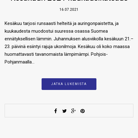
16.07.2021
Kesäkuu tarjosi runsaasti helteitä ja auringonpaistetta, ja
kuukaudesta muodostui suuressa osassa Suomea
ennätyksellisen lämmin. Juhannuksen alusviikolla kesäkuun 21.–
23. päivinä esiintyi rajuja ukonilmoja. Kesäkuu oli koko maassa
huomattavasti tavanomaista lämpimämpi. Pohjois-
Pohjanmaalla…
JATKA LUKEMISTA