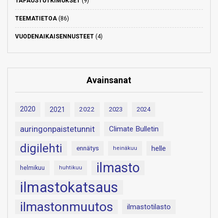
TAPAUSTUTKIMUKSET
(9)
TEEMATIETOA
(86)
VUODENAIKAISENNUSTEET
(4)
Avainsanat
2020
2021
2022
2023
2024
auringonpaistetunnit
Climate Bulletin
digilehti
helle
ennätys
heinäkuu
ilmasto
helmikuu
huhtikuu
ilmastokatsaus
ilmastonmuutos
ilmastotilasto