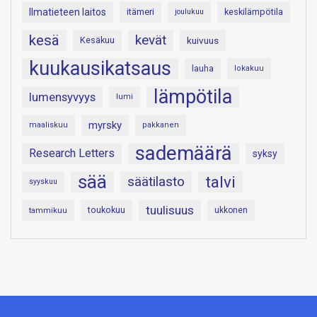
Ilmatieteen laitos
itämeri
keskilämpötila
joulukuu
kesä
kevät
Kesäkuu
kuivuus
kuukausikatsaus
lauha
lokakuu
lämpötila
lumensyvyys
lumi
myrsky
maaliskuu
pakkanen
sademäärä
Research Letters
syksy
sää
talvi
säätilasto
syyskuu
tuulisuus
toukokuu
tammikuu
ukkonen