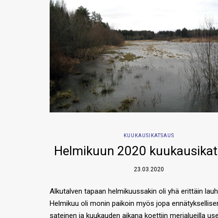
KUUKAUSIKATSAUS
Helmikuun 2020 kuukausika
23.03.2020
Alkutalven tapaan helmikuussakin oli yhä erittäin lauh
Helmikuu oli monin paikoin myös jopa ennätyksellise
sateinen ja kuukauden aikana koettiin merialueilla use