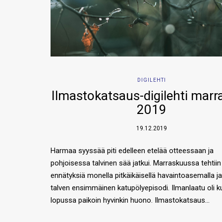
DIGILEHTI
Ilmastokatsaus-digilehti mar
2019
19.12.2019
Harmaa syyssää piti edelleen etelää otteessaan ja
pohjoisessa talvinen sää jatkui. Marraskuussa tehtii
ennätyksiä monella pitkäikäisellä havaintoasemalla ja
talven ensimmäinen katupölyepisodi. Ilmanlaatu oli 
lopussa paikoin hyvinkin huono. Ilmastokatsaus…