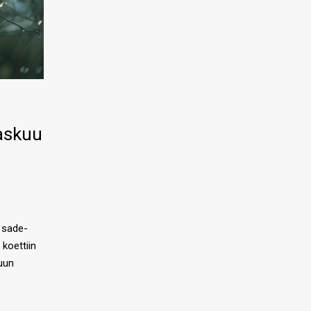
raskuu
n sade-
 koettiin
kuun