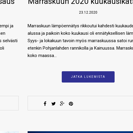
saus
Marraskuun 2020 kuukausikat
23.12.2020
empi ja
Marraskuun lämpöennätys rikkoutui kahdesti kuukaud
sen
alussa ja paikoin koko kuukausi oli ennätyksellisen lä
s selvästi
Syys- ja lokakuun tavoin myös marraskuussa satoi ru
oli
etenkin Pohjanlahden rannikolla ja Kainuussa. Marrasku
koko maassa…
JATKA LUKEMISTA