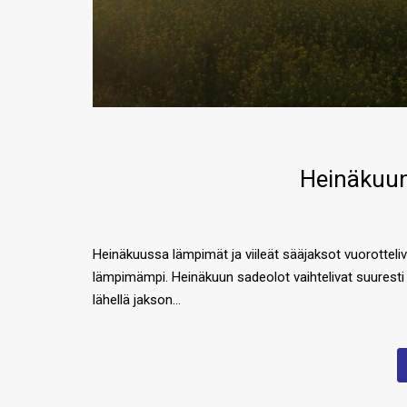
Heinäkuun
Heinäkuussa lämpimät ja viileät sääjaksot vuorotteli
lämpimämpi. Heinäkuun sadeolot vaihtelivat suuresti 
lähellä jakson…