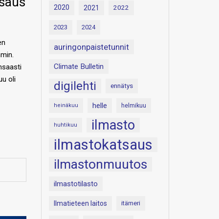
saus
2020
2021
2022
2023
2024
en
auringonpaistetunnit
mmin.
Climate Bulletin
nsaasti
u oli
digilehti
ennätys
helle
heinäkuu
helmikuu
ilmasto
huhtikuu
ilmastokatsaus
ilmastonmuutos
ilmastotilasto
Ilmatieteen laitos
itämeri