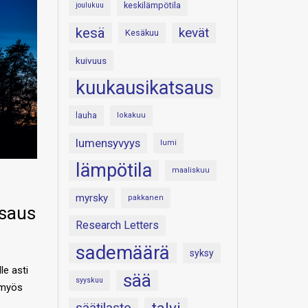
keskilämpötila
joulukuu
kesä
kevät
Kesäkuu
kuivuus
kuukausikatsaus
lauha
lokakuu
lumensyvyys
lumi
lämpötila
maaliskuu
myrsky
pakkanen
saus
Research Letters
sademäärä
syksy
le asti
sää
syyskuu
n myös
säätilasto