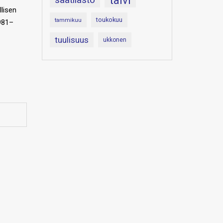
talvi
lisen
toukokuu
tammikuu
1981–
tuulisuus
ukkonen