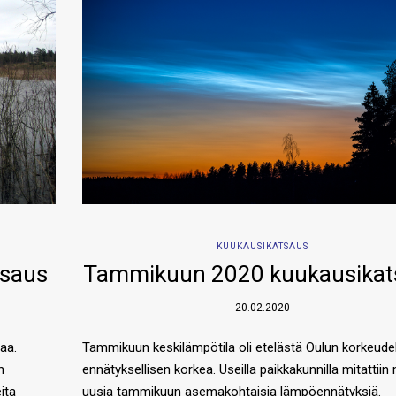
KUUKAUSIKATSAUS
tsaus
Tammikuun 2020 kuukausikat
20.02.2020
aa.
Tammikuun keskilämpötila oli etelästä Oulun korkeudel
n
ennätyksellisen korkea. Useilla paikkakunnilla mitattii
ita
uusia tammikuun asemakohtaisia lämpöennätyksiä.