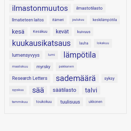
ilmastonmuutos
ilmastotilasto
Ilmatieteen laitos
itämeri
keskilämpötila
joulukuu
kesä
kevät
Kesäkuu
kuivuus
kuukausikatsaus
lauha
lokakuu
lämpötila
lumensyvyys
lumi
myrsky
maaliskuu
pakkanen
sademäärä
Research Letters
syksy
sää
talvi
säätilasto
syyskuu
tuulisuus
toukokuu
tammikuu
ukkonen