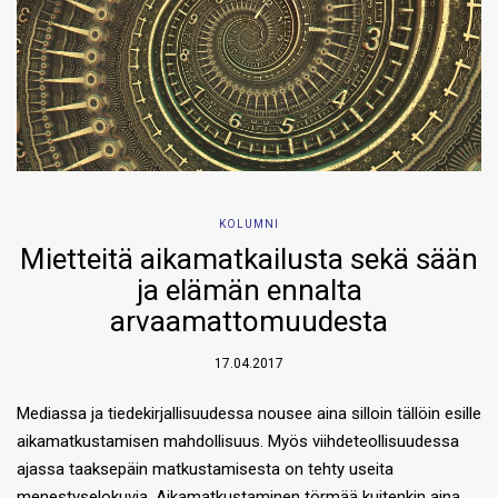
KOLUMNI
Mietteitä aikamatkailusta sekä sään
ja elämän ennalta
arvaamattomuudesta
17.04.2017
Mediassa ja tiedekirjallisuudessa nousee aina silloin tällöin esille
aikamatkustamisen mahdollisuus. Myös viihdeteollisuudessa
ajassa taaksepäin matkustamisesta on tehty useita
menestyselokuvia. Aikamatkustaminen törmää kuitenkin aina