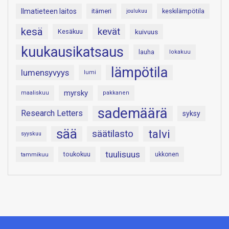
Ilmatieteen laitos
itämeri
keskilämpötila
joulukuu
kesä
kevät
Kesäkuu
kuivuus
kuukausikatsaus
lauha
lokakuu
lämpötila
lumensyvyys
lumi
myrsky
maaliskuu
pakkanen
sademäärä
Research Letters
syksy
sää
talvi
säätilasto
syyskuu
tuulisuus
toukokuu
tammikuu
ukkonen