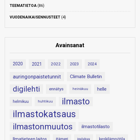
TEEMATIETOA
(86)
VUODENAIKAISENNUSTEET
(4)
Avainsanat
2020
2021
2022
2023
2024
auringonpaistetunnit
Climate Bulletin
digilehti
helle
ennätys
heinäkuu
ilmasto
helmikuu
huhtikuu
ilmastokatsaus
ilmastonmuutos
ilmastotilasto
Ilmatieteen laitos
itämeri
keskilämpötila
joulukuu