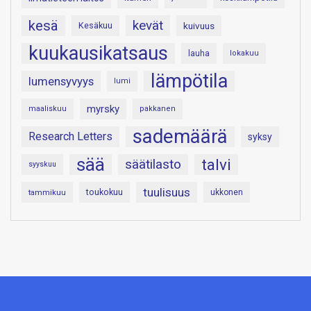
kesä
kevät
Kesäkuu
kuivuus
kuukausikatsaus
lauha
lokakuu
lämpötila
lumensyvyys
lumi
myrsky
maaliskuu
pakkanen
sademäärä
Research Letters
syksy
sää
talvi
säätilasto
syyskuu
tuulisuus
toukokuu
tammikuu
ukkonen