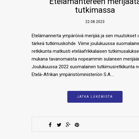
Etelämantereen merijäät
tutkimassa
22.08.2023
Etelämannerta ympäröivä merijää ja sen muutokset 
tärkeä tutkimuskohde. Viime joulukuussa suomalain
retkikunta matkusti eteläafrikkalaisen tutkimusaluks
mukana tavanomaista nopeammin sulaneen merijään 
Joulukuussa 2022 suomalainen tutkimusretkikunta n
Etelä-Afrikan ympäristöministeriön S.A….
JATKA LUKEMISTA