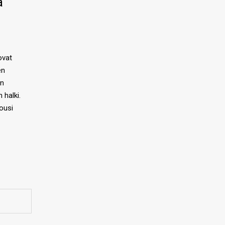
ä
ovat
en
en
halki.
ousi