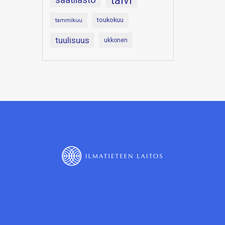
talvi
toukokuu
tammikuu
tuulisuus
ukkonen