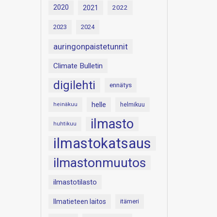
2020
2021
2022
2023
2024
auringonpaistetunnit
Climate Bulletin
digilehti
ennätys
helle
heinäkuu
helmikuu
ilmasto
huhtikuu
ilmastokatsaus
ilmastonmuutos
ilmastotilasto
Ilmatieteen laitos
itämeri