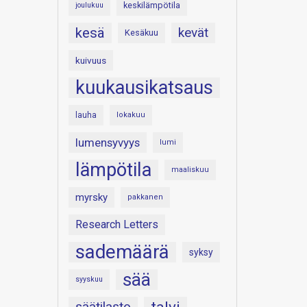
keskilämpötila
joulukuu
kesä
kevät
Kesäkuu
kuivuus
kuukausikatsaus
lauha
lokakuu
lumensyvyys
lumi
lämpötila
maaliskuu
myrsky
pakkanen
Research Letters
sademäärä
syksy
sää
syyskuu
säätilasto