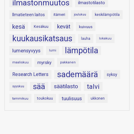
ilmastonmuutos
ilmastotilasto
Ilmatieteen laitos
itämeri
keskilämpötila
joulukuu
kesä
kevät
Kesäkuu
kuivuus
kuukausikatsaus
lauha
lokakuu
lämpötila
lumensyvyys
lumi
myrsky
maaliskuu
pakkanen
sademäärä
Research Letters
syksy
sää
talvi
säätilasto
syyskuu
tuulisuus
toukokuu
tammikuu
ukkonen