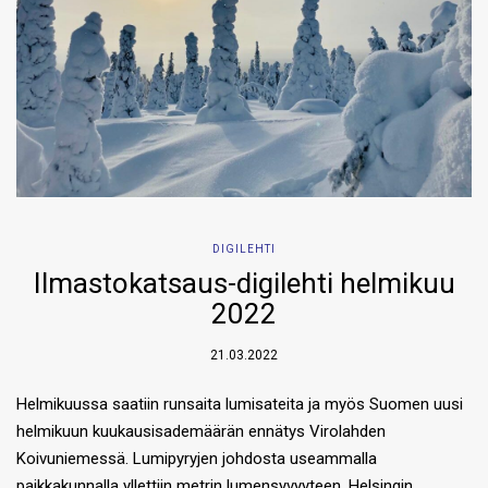
DIGILEHTI
Ilmastokatsaus-digilehti helmikuu
2022
21.03.2022
Helmikuussa saatiin runsaita lumisateita ja myös Suomen uusi
helmikuun kuukausisademäärän ennätys Virolahden
Koivuniemessä. Lumipyryjen johdosta useammalla
paikkakunnalla yllettiin metrin lumensyvyyteen. Helsingin