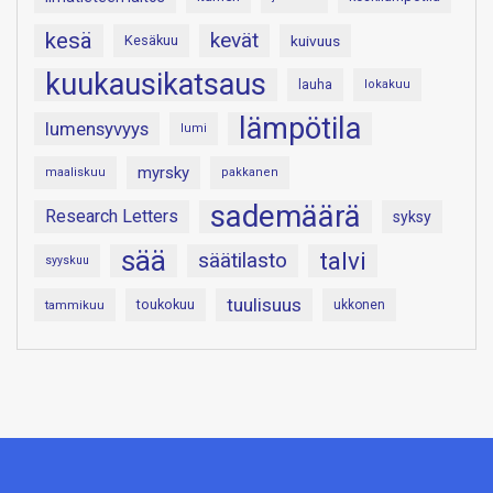
kesä
kevät
Kesäkuu
kuivuus
kuukausikatsaus
lauha
lokakuu
lämpötila
lumensyvyys
lumi
myrsky
maaliskuu
pakkanen
sademäärä
Research Letters
syksy
sää
talvi
säätilasto
syyskuu
tuulisuus
toukokuu
tammikuu
ukkonen