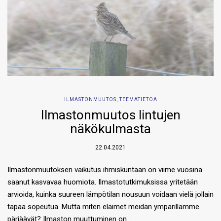
ILMASTONMUUTOS
,
TEEMATIETOA
Ilmastonmuutos lintujen
näkökulmasta
22.04.2021
Ilmastonmuutoksen vaikutus ihmiskuntaan on viime vuosina
saanut kasvavaa huomiota. Ilmastotutkimuksissa yritetään
arvioida, kuinka suureen lämpötilan nousuun voidaan vielä jollain
tapaa sopeutua. Mutta miten eläimet meidän ympärillämme
pärjäävät? Ilmaston muuttuminen on…