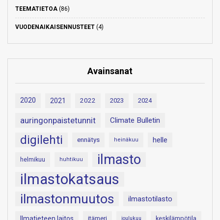
TEEMATIETOA
(86)
VUODENAIKAISENNUSTEET
(4)
Avainsanat
2020
2021
2022
2023
2024
auringonpaistetunnit
Climate Bulletin
digilehti
helle
ennätys
heinäkuu
ilmasto
helmikuu
huhtikuu
ilmastokatsaus
ilmastonmuutos
ilmastotilasto
Ilmatieteen laitos
itämeri
keskilämpötila
joulukuu