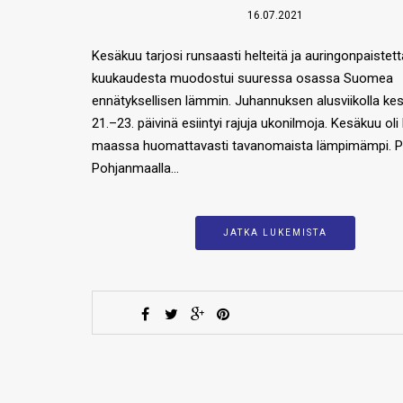
16.07.2021
Kesäkuu tarjosi runsaasti helteitä ja auringonpaistetta
kuukaudesta muodostui suuressa osassa Suomea
ennätyksellisen lämmin. Juhannuksen alusviikolla ke
21.–23. päivinä esiintyi rajuja ukonilmoja. Kesäkuu oli
maassa huomattavasti tavanomaista lämpimämpi. P
Pohjanmaalla…
JATKA LUKEMISTA