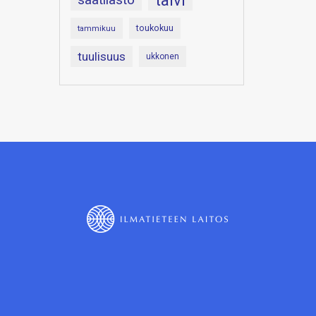
talvi
toukokuu
tammikuu
tuulisuus
ukkonen