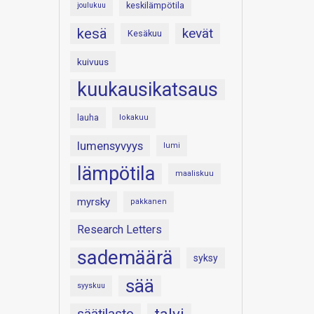
keskilämpötila
joulukuu
kesä
kevät
Kesäkuu
kuivuus
kuukausikatsaus
lauha
lokakuu
lumensyvyys
lumi
lämpötila
maaliskuu
myrsky
pakkanen
Research Letters
sademäärä
syksy
sää
syyskuu
säätilasto