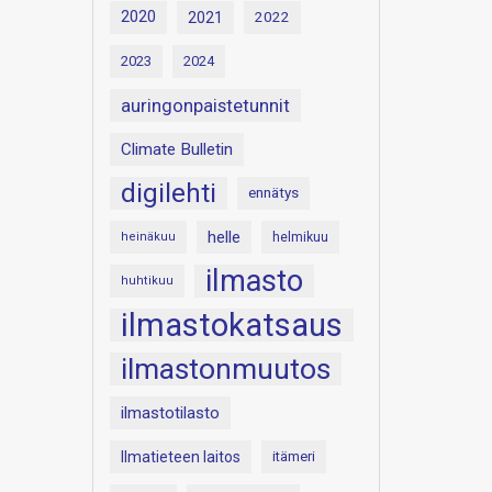
2020
2021
2022
2023
2024
auringonpaistetunnit
Climate Bulletin
digilehti
ennätys
helle
heinäkuu
helmikuu
ilmasto
huhtikuu
ilmastokatsaus
ilmastonmuutos
ilmastotilasto
Ilmatieteen laitos
itämeri