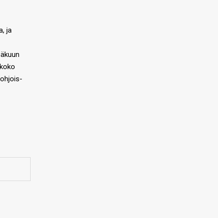
, ja
säkuun
 koko
ohjois-