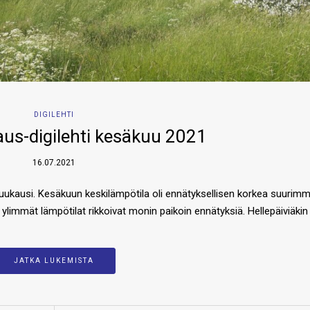
DIGILEHTI
us-digilehti kesäkuu 2021
16.07.2021
uukausi. Kesäkuun keskilämpötila oli ennätyksellisen korkea suurim
limmät lämpötilat rikkoivat monin paikoin ennätyksiä. Hellepäiviäkin 
JATKA LUKEMISTA