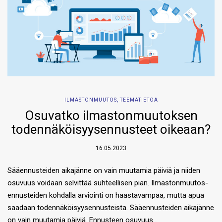
ILMASTONMUUTOS
,
TEEMATIETOA
Osuvatko ilmastonmuutoksen
todennäköisyysennusteet oikeaan?
16.05.2023
Sääennusteiden aikajänne on vain muutamia päiviä ja niiden
osuvuus voidaan selvittää suhteellisen pian. Ilmastonmuutos­
ennusteiden kohdalla arviointi on haastavampaa, mutta apua
saadaan todennäköisyysennusteista. Sääennusteiden aikajänne
on vain muutamia päiviä. Ennusteen osuvuus…