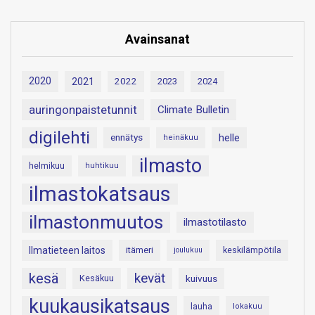
Avainsanat
2020
2021
2022
2023
2024
auringonpaistetunnit
Climate Bulletin
digilehti
helle
ennätys
heinäkuu
ilmasto
helmikuu
huhtikuu
ilmastokatsaus
ilmastonmuutos
ilmastotilasto
Ilmatieteen laitos
itämeri
keskilämpötila
joulukuu
kesä
kevät
Kesäkuu
kuivuus
kuukausikatsaus
lauha
lokakuu