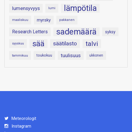
lämpötila
lumensyvyys
lumi
myrsky
maaliskuu
pakkanen
sademäärä
Research Letters
syksy
sää
talvi
säätilasto
syyskuu
tuulisuus
toukokuu
tammikuu
ukkonen
Meteorologit
Instagram