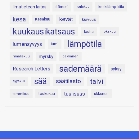
Ilmatieteen laitos
itämeri
keskilämpötila
joulukuu
kesä
kevät
Kesäkuu
kuivuus
kuukausikatsaus
lauha
lokakuu
lämpötila
lumensyvyys
lumi
myrsky
maaliskuu
pakkanen
sademäärä
Research Letters
syksy
sää
talvi
säätilasto
syyskuu
tuulisuus
toukokuu
tammikuu
ukkonen