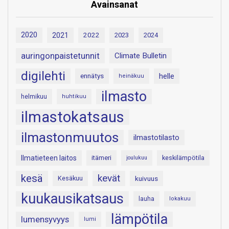
Avainsanat
2020
2021
2022
2023
2024
auringonpaistetunnit
Climate Bulletin
digilehti
helle
ennätys
heinäkuu
ilmasto
helmikuu
huhtikuu
ilmastokatsaus
ilmastonmuutos
ilmastotilasto
Ilmatieteen laitos
itämeri
keskilämpötila
joulukuu
kesä
kevät
Kesäkuu
kuivuus
kuukausikatsaus
lauha
lokakuu
lämpötila
lumensyvyys
lumi