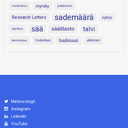
myrsky
maaliskuu
pakkanen
sademäärä
Research Letters
syksy
sää
talvi
säätilasto
syyskuu
tuulisuus
toukokuu
tammikuu
ukkonen
Meteorologit
Instagram
Linkedin
YouTube