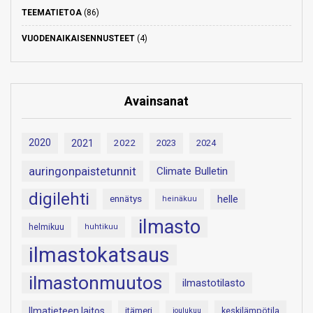
TEEMATIETOA
(86)
VUODENAIKAISENNUSTEET
(4)
Avainsanat
2020
2021
2022
2023
2024
auringonpaistetunnit
Climate Bulletin
digilehti
helle
ennätys
heinäkuu
ilmasto
helmikuu
huhtikuu
ilmastokatsaus
ilmastonmuutos
ilmastotilasto
Ilmatieteen laitos
itämeri
keskilämpötila
joulukuu