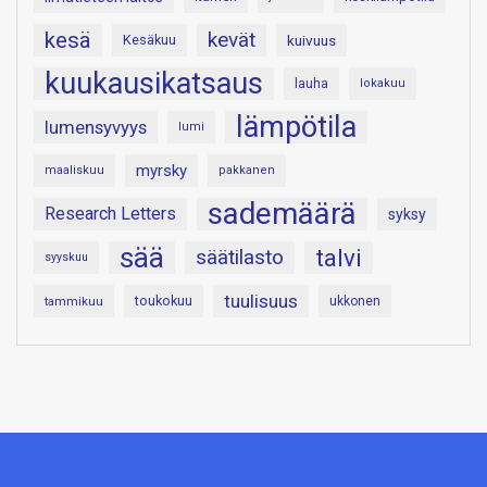
kesä
kevät
Kesäkuu
kuivuus
kuukausikatsaus
lauha
lokakuu
lämpötila
lumensyvyys
lumi
myrsky
maaliskuu
pakkanen
sademäärä
Research Letters
syksy
sää
talvi
säätilasto
syyskuu
tuulisuus
toukokuu
tammikuu
ukkonen