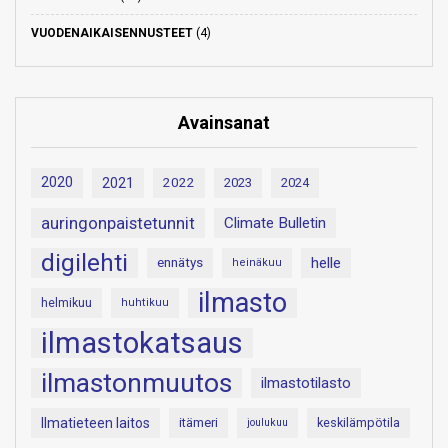
VUODENAIKAISENNUSTEET
(4)
Avainsanat
2020
2021
2022
2023
2024
auringonpaistetunnit
Climate Bulletin
digilehti
helle
ennätys
heinäkuu
ilmasto
helmikuu
huhtikuu
ilmastokatsaus
ilmastonmuutos
ilmastotilasto
Ilmatieteen laitos
itämeri
keskilämpötila
joulukuu