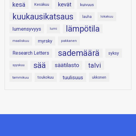
kesä
kevät
Kesäkuu
kuivuus
kuukausikatsaus
lauha
lokakuu
lämpötila
lumensyvyys
lumi
myrsky
maaliskuu
pakkanen
sademäärä
Research Letters
syksy
sää
talvi
säätilasto
syyskuu
tuulisuus
toukokuu
tammikuu
ukkonen