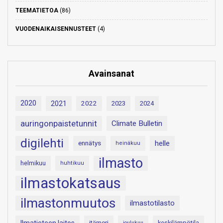
TEEMATIETOA
(86)
VUODENAIKAISENNUSTEET
(4)
Avainsanat
2020
2021
2022
2023
2024
auringonpaistetunnit
Climate Bulletin
digilehti
helle
ennätys
heinäkuu
ilmasto
helmikuu
huhtikuu
ilmastokatsaus
ilmastonmuutos
ilmastotilasto
itämeri
keskilämpötila
joulukuu