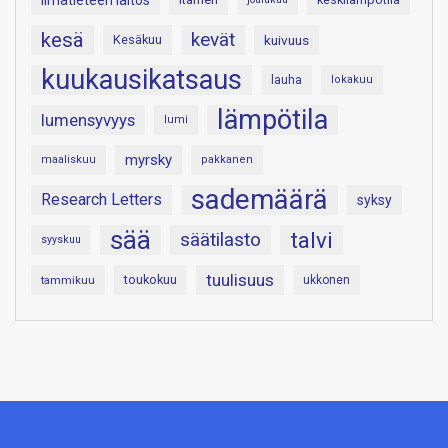
Ilmatieteen laitos
kesä
kevät
Kesäkuu
kuivuus
kuukausikatsaus
lauha
lokakuu
lämpötila
lumensyvyys
lumi
myrsky
maaliskuu
pakkanen
sademäärä
Research Letters
syksy
sää
talvi
säätilasto
syyskuu
tuulisuus
toukokuu
tammikuu
ukkonen