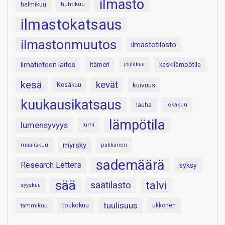
ilmasto
helmikuu
huhtikuu
ilmastokatsaus
ilmastonmuutos
ilmastotilasto
Ilmatieteen laitos
itämeri
keskilämpötila
joulukuu
kesä
kevät
Kesäkuu
kuivuus
kuukausikatsaus
lauha
lokakuu
lämpötila
lumensyvyys
lumi
myrsky
maaliskuu
pakkanen
sademäärä
Research Letters
syksy
sää
talvi
säätilasto
syyskuu
tuulisuus
toukokuu
tammikuu
ukkonen