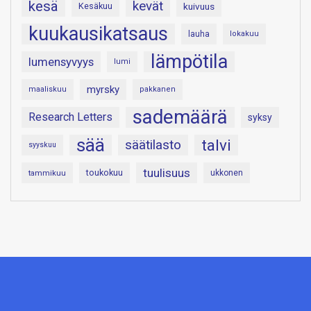
kesä
kevät
Kesäkuu
kuivuus
kuukausikatsaus
lauha
lokakuu
lämpötila
lumensyvyys
lumi
myrsky
maaliskuu
pakkanen
sademäärä
Research Letters
syksy
sää
talvi
säätilasto
syyskuu
tuulisuus
toukokuu
tammikuu
ukkonen