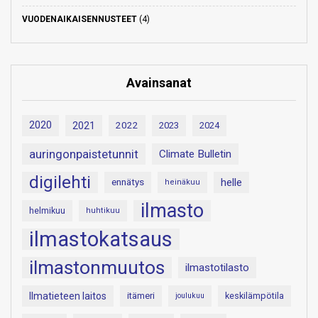
VUODENAIKAISENNUSTEET
(4)
Avainsanat
2020
2021
2022
2023
2024
auringonpaistetunnit
Climate Bulletin
digilehti
helle
ennätys
heinäkuu
ilmasto
helmikuu
huhtikuu
ilmastokatsaus
ilmastonmuutos
ilmastotilasto
Ilmatieteen laitos
itämeri
keskilämpötila
joulukuu