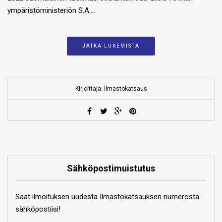
ympäristöministeriön S.A….
JATKA LUKEMISTA
Kirjoittaja: Ilmastokatsaus
Sähköpostimuistutus
Saat ilmoituksen uudesta Ilmastokatsauksen numerosta
sähköpostiisi!