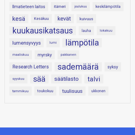
Ilmatieteen laitos
itämeri
keskilämpötila
joulukuu
kesä
kevät
Kesäkuu
kuivuus
kuukausikatsaus
lauha
lokakuu
lämpötila
lumensyvyys
lumi
myrsky
maaliskuu
pakkanen
sademäärä
Research Letters
syksy
sää
talvi
säätilasto
syyskuu
tuulisuus
toukokuu
tammikuu
ukkonen