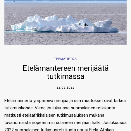
TEEMATIETOA
Etelämantereen merijäätä
tutkimassa
22.08.2023
Etelämannerta ympäröivä merijää ja sen muutokset ovat tärkeä
tutkimuskohde. Viime joulukuussa suomalainen retkikunta
matkusti eteläafrikkalaisen tutkimusaluksen mukana
tavanomaista nopeammin sulaneen merijään halki. Joulukuussa
2022 suomalainen tutkimusretkikunta nousi Etelä-Afrikan