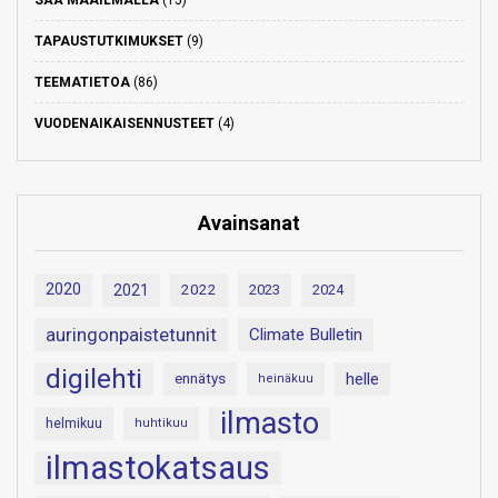
SÄÄ MAAILMALLA
(15)
TAPAUSTUTKIMUKSET
(9)
TEEMATIETOA
(86)
VUODENAIKAISENNUSTEET
(4)
Avainsanat
2020
2021
2022
2023
2024
auringonpaistetunnit
Climate Bulletin
digilehti
helle
ennätys
heinäkuu
ilmasto
helmikuu
huhtikuu
ilmastokatsaus