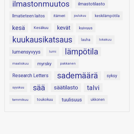
ilmastonmuutos
ilmastotilasto
Ilmatieteen laitos
itämeri
keskilämpötila
joulukuu
kesä
kevät
Kesäkuu
kuivuus
kuukausikatsaus
lauha
lokakuu
lämpötila
lumensyvyys
lumi
myrsky
maaliskuu
pakkanen
sademäärä
Research Letters
syksy
sää
talvi
säätilasto
syyskuu
tuulisuus
toukokuu
tammikuu
ukkonen