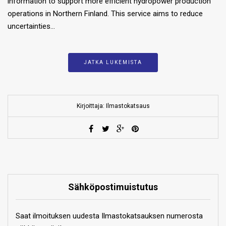
information to support more efficient hydropower production
operations in Northern Finland. This service aims to reduce
uncertainties…
JATKA LUKEMISTA
Kirjoittaja: Ilmastokatsaus
Sähköpostimuistutus
Saat ilmoituksen uudesta Ilmastokatsauksen numerosta