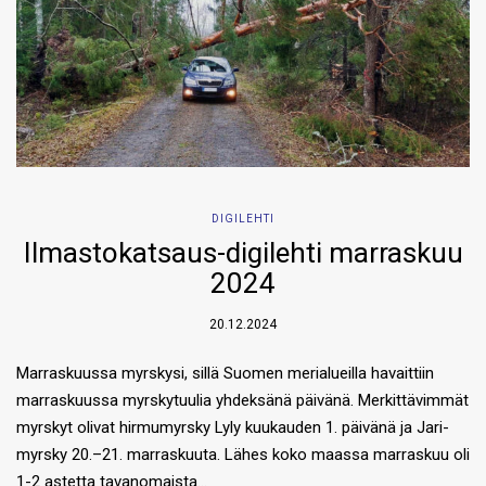
DIGILEHTI
Ilmastokatsaus-digilehti marraskuu
2024
20.12.2024
Marraskuussa myrskysi, sillä Suomen merialueilla havaittiin
marraskuussa myrskytuulia yhdeksänä päivänä. Merkittävimmät
myrskyt olivat hirmumyrsky Lyly kuukauden 1. päivänä ja ­Jari-
myrsky 20.–21. marraskuuta. Lähes koko maassa marraskuu oli
1-2 astetta tavanomaista…