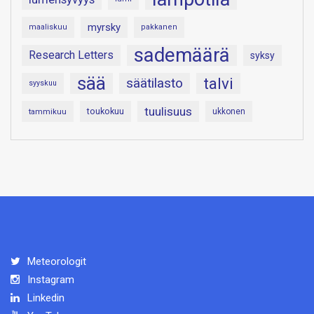
myrsky
maaliskuu
pakkanen
sademäärä
Research Letters
syksy
sää
talvi
säätilasto
syyskuu
tuulisuus
toukokuu
tammikuu
ukkonen
Meteorologit
Instagram
Linkedin