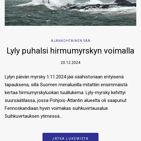
AJANKOHTAINEN SÄÄ
Lyly puhalsi hirmumyrskyn voimalla
20.12.2024
Lylyn päivän myrsky 1.11.2024 jää säähistoriaan erityisenä
tapauksena, sillä Suomen merialueilla mitattiin ensimmäistä
kertaa hirmumyrskyluokan tuulilukema. Lyly-myrsky kehittyi
suursäätilassa, jossa Pohjois-Atlantin alueelta oli saapunut
Fennoskandiaan hyvin voimakas suihkuvirtausalue.
Suihkuvirtauksen ytimessä…
JATKA LUKEMISTA