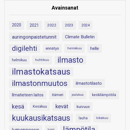
Avainsanat
2020
2021
2022
2023
2024
auringonpaistetunnit
Climate Bulletin
digilehti
helle
ennätys
heinäkuu
ilmasto
helmikuu
huhtikuu
ilmastokatsaus
ilmastonmuutos
ilmastotilasto
Ilmatieteen laitos
itämeri
keskilämpötila
joulukuu
kesä
kevät
Kesäkuu
kuivuus
kuukausikatsaus
lauha
lokakuu
lämpötila
lumensyvyys
lumi