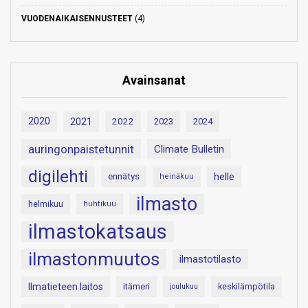
VUODENAIKAISENNUSTEET
(4)
Avainsanat
2020
2021
2022
2023
2024
auringonpaistetunnit
Climate Bulletin
digilehti
helle
ennätys
heinäkuu
ilmasto
helmikuu
huhtikuu
ilmastokatsaus
ilmastonmuutos
ilmastotilasto
Ilmatieteen laitos
itämeri
keskilämpötila
joulukuu