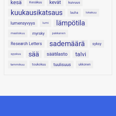
kesä
kevät
Kesäkuu
kuivuus
kuukausikatsaus
lauha
lokakuu
lämpötila
lumensyvyys
lumi
myrsky
maaliskuu
pakkanen
sademäärä
Research Letters
syksy
sää
talvi
säätilasto
syyskuu
tuulisuus
toukokuu
tammikuu
ukkonen