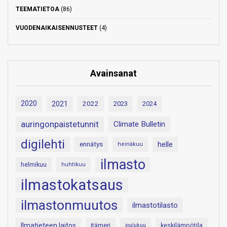
TEEMATIETOA
(86)
VUODENAIKAISENNUSTEET
(4)
Avainsanat
2020
2021
2022
2023
2024
auringonpaistetunnit
Climate Bulletin
digilehti
helle
ennätys
heinäkuu
ilmasto
helmikuu
huhtikuu
ilmastokatsaus
ilmastonmuutos
ilmastotilasto
Ilmatieteen laitos
itämeri
keskilämpötila
joulukuu