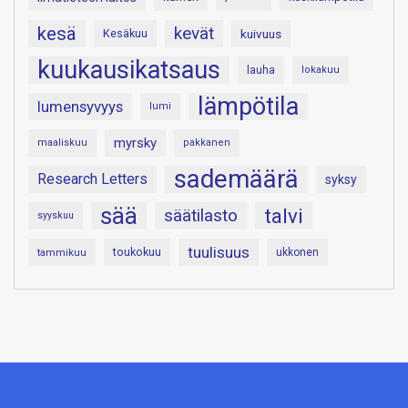
kesä
kevät
Kesäkuu
kuivuus
kuukausikatsaus
lauha
lokakuu
lämpötila
lumensyvyys
lumi
myrsky
maaliskuu
pakkanen
sademäärä
Research Letters
syksy
sää
talvi
säätilasto
syyskuu
tuulisuus
toukokuu
tammikuu
ukkonen