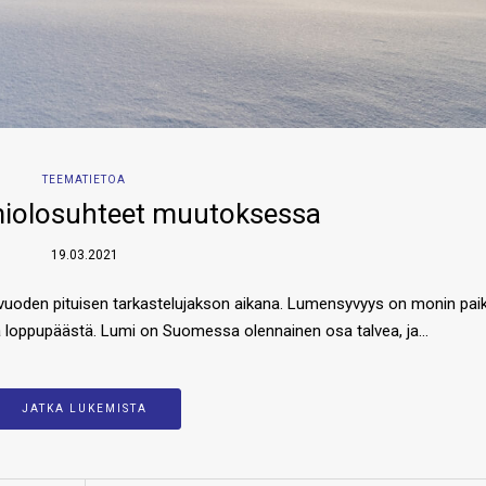
TEEMATIETOA
iolosuhteet muutoksessa
19.03.2021
oden pituisen tarkastelujakson aikana. Lumensyvyys on monin pai
ttä loppupäästä. Lumi on Suomessa olennainen osa talvea, ja…
JATKA LUKEMISTA