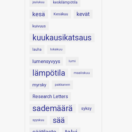
keskilämpötila
joulukuu
kesä
kevät
Kesäkuu
kuivuus
kuukausikatsaus
lauha
lokakuu
lumensyvyys
lumi
lämpötila
maaliskuu
myrsky
pakkanen
Research Letters
sademäärä
syksy
sää
syyskuu
säätilasto