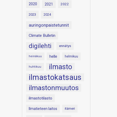
2020
2021
2022
2023
2024
auringonpaistetunnit
Climate Bulletin
digilehti
ennätys
helle
heinäkuu
helmikuu
ilmasto
huhtikuu
ilmastokatsaus
ilmastonmuutos
ilmastotilasto
Ilmatieteen laitos
itämeri