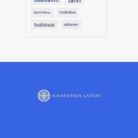
talvi
toukokuu
tammikuu
tuulisuus
ukkonen