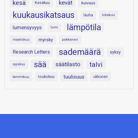
kesä
kevät
Kesäkuu
kuivuus
kuukausikatsaus
lauha
lokakuu
lämpötila
lumensyvyys
lumi
myrsky
maaliskuu
pakkanen
sademäärä
Research Letters
syksy
sää
talvi
säätilasto
syyskuu
tuulisuus
toukokuu
tammikuu
ukkonen