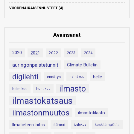
VUODENAIKAISENNUSTEET
(4)
Avainsanat
2020
2021
2022
2023
2024
auringonpaistetunnit
Climate Bulletin
digilehti
helle
ennätys
heinäkuu
ilmasto
helmikuu
huhtikuu
ilmastokatsaus
ilmastonmuutos
ilmastotilasto
Ilmatieteen laitos
itämeri
keskilämpötila
joulukuu