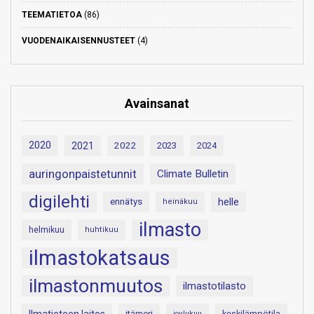
TEEMATIETOA
(86)
VUODENAIKAISENNUSTEET
(4)
Avainsanat
2020
2021
2022
2023
2024
auringonpaistetunnit
Climate Bulletin
digilehti
helle
ennätys
heinäkuu
ilmasto
helmikuu
huhtikuu
ilmastokatsaus
ilmastonmuutos
ilmastotilasto
itämeri
keskilämpötila
joulukuu