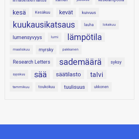
Ilmatieteen laitos
kesä
kevät
Kesäkuu
kuivuus
kuukausikatsaus
lauha
lokakuu
lämpötila
lumensyvyys
lumi
myrsky
maaliskuu
pakkanen
sademäärä
Research Letters
syksy
sää
talvi
säätilasto
syyskuu
tuulisuus
toukokuu
tammikuu
ukkonen