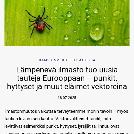
ILMASTONMUUTOS
,
TEEMATIETOA
Lämpenevä ilmasto tuo uusia
tauteja Eurooppaan – punkit,
hyttyset ja muut eläimet vektoreina
18.07.2025
Ilmastonmuutos vaikuttaa terveyteemme monin tavoin – myös
tautien leviämisen kautta. Vektorivälitteiset taudit, joita
levittävät esimerkiksi punkit, hyttyset, jyrsijät tai linnut, ovat
yleistymässä ja siirtymässä uusille alueille Euroopassa ja myös