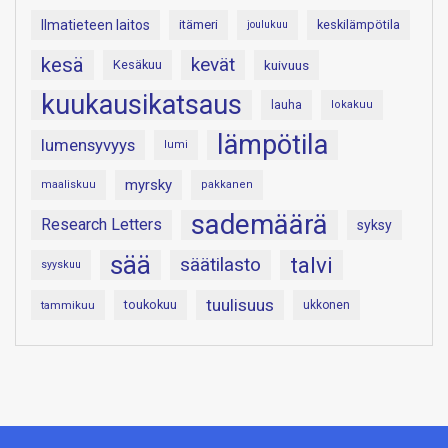
Ilmatieteen laitos
itämeri
keskilämpötila
joulukuu
kesä
kevät
Kesäkuu
kuivuus
kuukausikatsaus
lauha
lokakuu
lämpötila
lumensyvyys
lumi
myrsky
maaliskuu
pakkanen
sademäärä
Research Letters
syksy
sää
talvi
säätilasto
syyskuu
tuulisuus
toukokuu
tammikuu
ukkonen