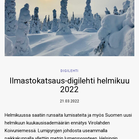
DIGILEHTI
Ilmastokatsaus-digilehti helmikuu
2022
21.03.2022
Helmikuussa saatiin runsaita lumisateita ja myös Suomen uusi
helmikuun kuukausisademäärän ennätys Virolahden
Koivuniemessä. Lumipyryjen johdosta useammalla
paikkakunnalla yllettiin metrin lumensyvyyteen. Helsingin