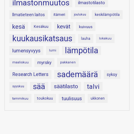
ilmastonmuutos
ilmastotilasto
Ilmatieteen laitos
itämeri
keskilämpötila
joulukuu
kesä
kevät
Kesäkuu
kuivuus
kuukausikatsaus
lauha
lokakuu
lämpötila
lumensyvyys
lumi
myrsky
maaliskuu
pakkanen
sademäärä
Research Letters
syksy
sää
talvi
säätilasto
syyskuu
tuulisuus
toukokuu
tammikuu
ukkonen