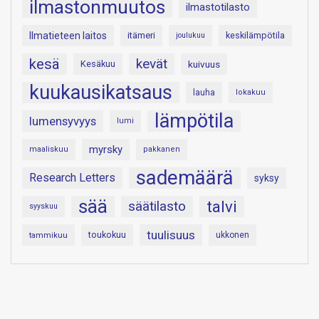
ilmastonmuutos
ilmastotilasto
Ilmatieteen laitos
itämeri
keskilämpötila
joulukuu
kesä
kevät
Kesäkuu
kuivuus
kuukausikatsaus
lauha
lokakuu
lämpötila
lumensyvyys
lumi
myrsky
maaliskuu
pakkanen
sademäärä
Research Letters
syksy
sää
talvi
säätilasto
syyskuu
tuulisuus
toukokuu
tammikuu
ukkonen