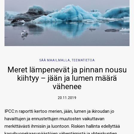
SÄÄ MAAILMALLA
,
TEEMATIETOA
Meret lämpenevät ja pinnan nousu
kiihtyy – jään ja lumen määrä
vähenee
20.11.2019
IPCC:n raportti kertoo merien, jään, lumen ja ikiroudan jo
havaittujen ja ennustettujen muutosten vaikuttavan
merkittävästi ihmisiin ja luontoon. Riskien hallinta edellyttää
kasvihuonekaasupäästöjen vähentämistä ja yhteiskuntien